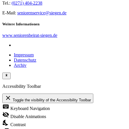
Tel.:
(0271) 404-2238
E-Mail:
seniorenservice@siegen.de
Weitere Informationen
www.seniorenbeirat-siegen.de
Impressum
Datenschutz
Archiv
Accessibility Toolbar
close
Toggle the visibility of the Accessibility Toolbar
keyboard
Keyboard Navigation
visibility_off
Disable Animations
nights_stay
Contrast